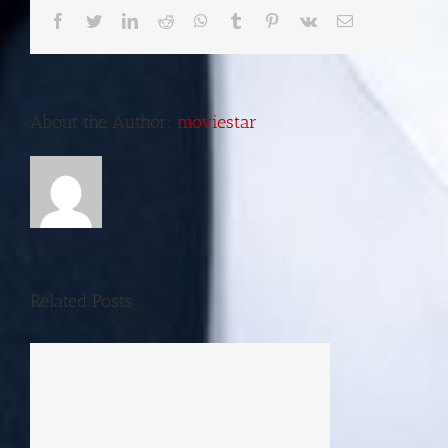
Facebook
Twitter
LinkedIn
Reddit
Whatsapp
Tumblr
Pinterest
Vk
Email
About the Author:
moviestar
Related Posts
Hello world!