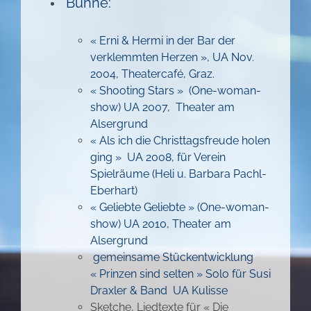
Bühne:
« Erni & Hermi in der Bar der
verklemmten Herzen », UA Nov.
2004, Theatercafé, Graz.
« Shooting Stars » (One-woman-
show) UA 2007, Theater am
Alsergrund
« Als ich die Christtagsfreude holen
ging » UA 2008, für Verein
Spielräume (Heli u. Barbara Pachl-
Eberhart)
« Geliebte Geliebte » (One-woman-
show) UA 2010, Theater am
Alsergrund
gemeinsame Stückentwicklung
« Prinzen sind selten » Solo für Susi
Draxler & Band UA Kulisse
Sketche, Liedtexte für « Die