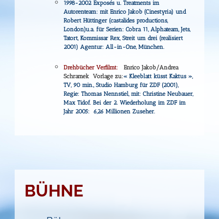
1998-2002 Exposés u. Treatments im
Autorenteam: mit Enrico Jakob (Cinestyria) und
Robert Hüttinger (castalides productions,
London)
u.a. für Serien: Cobra 11, Alphateam, Jets,
Tatort, Kommissar Rex, Streit um drei (realisiert
2001) Agentur: All-in-One, München.
Drehbücher Verfilmt:
Enrico Jakob/Andrea
Schramek Vorlage zu:
« Kleeblatt küsst Kaktus »,
TV, 90 min., Studio Hamburg für ZDF (2001),
Regie: Thomas Nennstiel, mit: Christine Neubauer,
Max Tidof.
Bei der 2. Wiederholung im ZDF im
Jahr 2005: 6,26 Millionen Zuseher.
BÜHNE