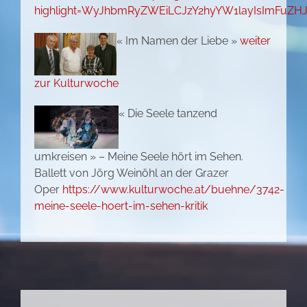
highlight=WyJhbmRyZWEiLCJzY2hyYW1layIsImFuZHJ
« Im Namen der Liebe »
weiter
zur Kulturwoche
« Die Seele tanzend
umkreisen » – Meine Seele hört im Sehen.
Ballett von Jörg Weinöhl an der Grazer
Oper
https://www.kulturwoche.at/buehne/3742-
meine-seele-hoert-im-sehen-kritik